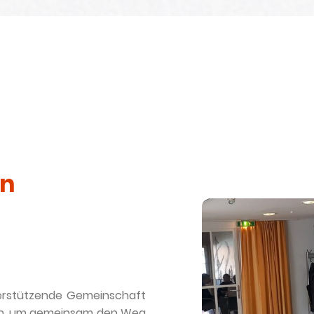
en
terstützende Gemeinschaft
en, um gemeinsam den Weg